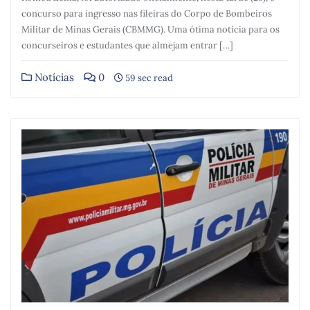
concurso para ingresso nas fileiras do Corpo de Bombeiros
Militar de Minas Gerais (CBMMG). Uma ótima notícia para os
concurseiros e estudantes que almejam entrar […]
Notícias
0
59 sec read