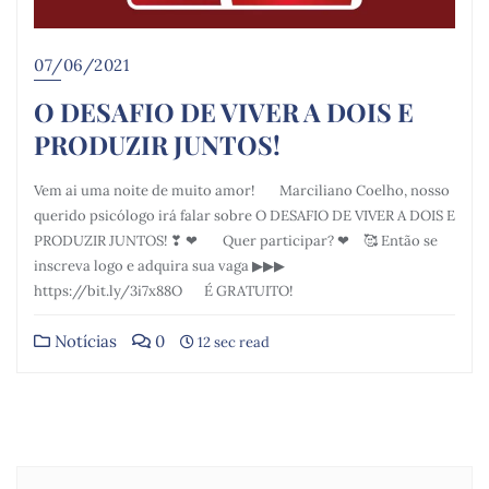
07/06/2021
O DESAFIO DE VIVER A DOIS E
PRODUZIR JUNTOS!
Vem ai uma noite de muito amor! ⠀⠀Marciliano Coelho, nosso
querido psicólogo irá falar sobre O DESAFIO DE VIVER A DOIS E
PRODUZIR JUNTOS! ❣ ❤ ⠀⠀Quer participar? ❤ ⠀🥰 Então se
inscreva logo e adquira sua vaga ▶▶▶
https://bit.ly/3i7x88O⠀⠀É GRATUITO!
Notícias
0
12 sec read