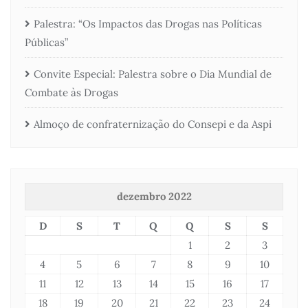
Palestra: “Os Impactos das Drogas nas Políticas
Públicas”
Convite Especial: Palestra sobre o Dia Mundial de
Combate às Drogas
Almoço de confraternização do Consepi e da Aspi
dezembro 2022
D
S
T
Q
Q
S
S
1
2
3
4
5
6
7
8
9
10
11
12
13
14
15
16
17
18
19
20
21
22
23
24