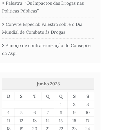
Palestra: “Os Impactos das Drogas nas
Políticas Públicas”
Convite Especial: Palestra sobre o Dia
Mundial de Combate às Drogas
Almoço de confraternização do Consepi e
da Aspi
junho 2023
D
S
T
Q
Q
S
S
1
2
3
4
5
6
7
8
9
10
11
12
13
14
15
16
17
18
19
20
21
22
23
24