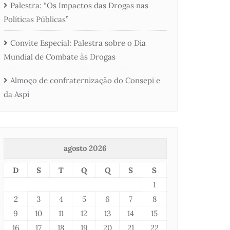
Palestra: “Os Impactos das Drogas nas
Políticas Públicas”
Convite Especial: Palestra sobre o Dia
Mundial de Combate às Drogas
Almoço de confraternização do Consepi e
da Aspi
agosto 2026
D
S
T
Q
Q
S
S
1
2
3
4
5
6
7
8
9
10
11
12
13
14
15
16
17
18
19
20
21
22