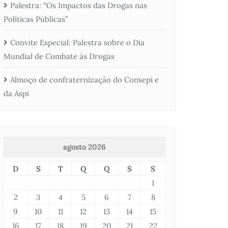
Palestra: “Os Impactos das Drogas nas
Políticas Públicas”
Convite Especial: Palestra sobre o Dia
Mundial de Combate às Drogas
Almoço de confraternização do Consepi e
da Aspi
agosto 2026
D
S
T
Q
Q
S
S
1
2
3
4
5
6
7
8
9
10
11
12
13
14
15
16
17
18
19
20
21
22