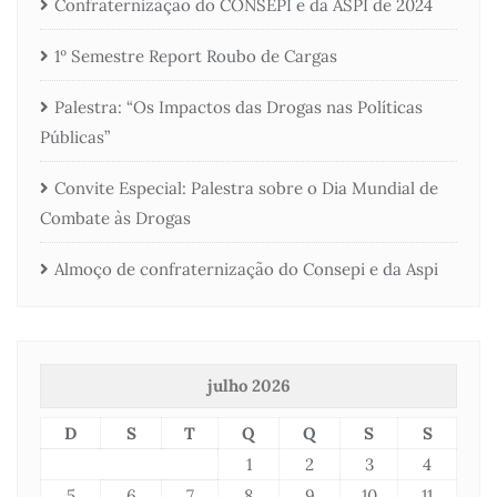
Confraternização do CONSEPI e da ASPI de 2024
1º Semestre Report Roubo de Cargas
Palestra: “Os Impactos das Drogas nas Políticas
Públicas”
Convite Especial: Palestra sobre o Dia Mundial de
Combate às Drogas
Almoço de confraternização do Consepi e da Aspi
julho 2026
D
S
T
Q
Q
S
S
1
2
3
4
5
6
7
8
9
10
11